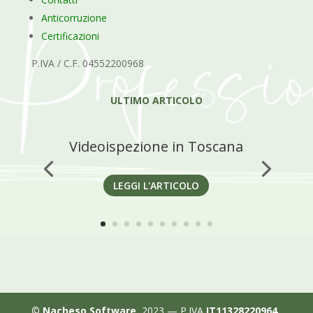
Anticorruzione
Certificazioni
P.IVA / C.F. 04552200968
ULTIMO ARTICOLO
Videoispezione in Toscana
LEGGI L'ARTICOLO
©
Nacheso Software
, 2023 — P.IVA
IT11328220964